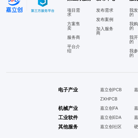
项目需
发布需求
我发
求
的
发布案例
方案售
我购
卖
的
加入服务
商
服务商
我开
的
平台介
绍
我参
的
电子产业
嘉立创PCB
嘉
ZXHPCB
机械产业
嘉立创FA
嘉
工业软件
嘉立创EDA
嘉
其他服务
嘉立创社区