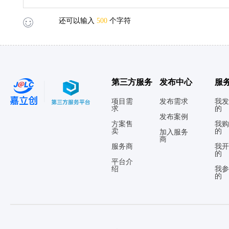
还可以输入
500
个字符
第三方服务
发布中心
服
项目需
发布需求
我发
求
的
发布案例
方案售
我购
卖
的
加入服务
商
服务商
我开
的
平台介
绍
我参
的