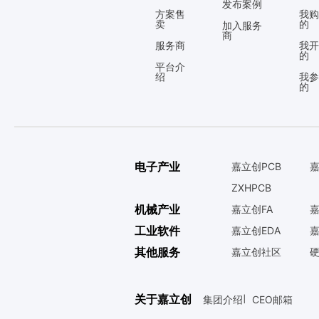
发布案例
方案售
我购
卖
的
加入服务
商
服务商
我开
的
平台介
绍
我参
的
电子产业
嘉立创PCB
嘉
ZXHPCB
机械产业
嘉立创FA
嘉
工业软件
嘉立创EDA
嘉
其他服务
嘉立创社区
关于嘉立创
集团介绍
CEO邮箱
|