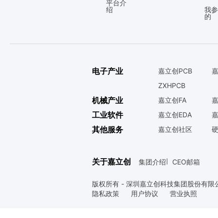
平台介
绍
我参
的
电子产业
嘉立创PCB
嘉
ZXHPCB
机械产业
嘉立创FA
嘉
工业软件
嘉立创EDA
嘉
其他服务
嘉立创社区
关于嘉立创
集团介绍
CEO邮箱
|
版权所有 - 深圳嘉立创科技集团股份有限
隐私政策
用户协议
营业执照