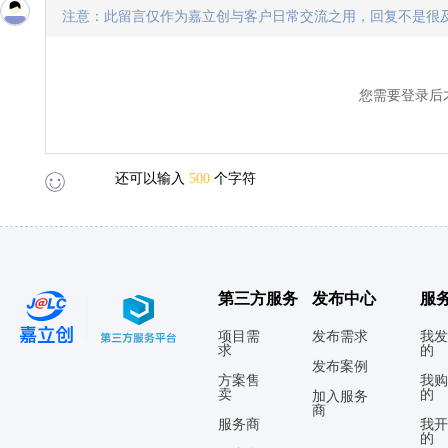
注意：此留言仅作为嘉立创与客户日常交流之用，回复不是很
您需要登录后
还可以输入
500
个字符
第三方服务
发布中心
服
项目需
发布需求
我发
求
的
发布案例
方案售
我购
卖
的
加入服务
商
服务商
我开
的