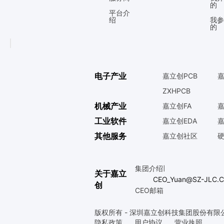
的
平台介
绍
我参
的
电子产业
嘉立创PCB
嘉
ZXHPCB
机械产业
嘉立创FA
嘉
工业软件
嘉立创EDA
嘉
其他服务
嘉立创社区
集团介绍
|
关于嘉立
CEO_Yuan@SZ-JLC.
创
CEO邮箱
版权所有 - 深圳嘉立创科技集团股份有限
隐私政策
用户协议
营业执照