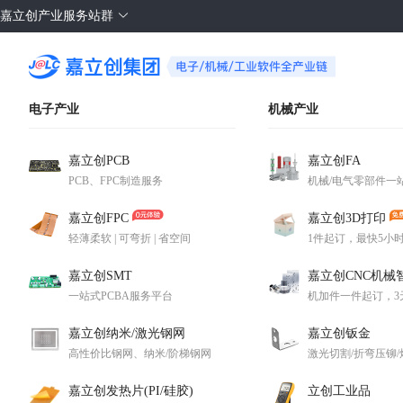
嘉立创产业服务站群
电子产业
机械产业
嘉立创PCB
嘉立创FA
PCB、FPC制造服务
机械/电气零部件一
嘉立创FPC
嘉立创3D打印
轻薄柔软 | 可弯折 | 省空间
1件起订，最快5小
嘉立创SMT
嘉立创CNC机械
一站式PCBA服务平台
机加件一件起订，3
嘉立创纳米/激光钢网
嘉立创钣金
高性价比钢网、纳米/阶梯钢网
激光切割/折弯压铆
嘉立创发热片(PI/硅胶)
立创工业品