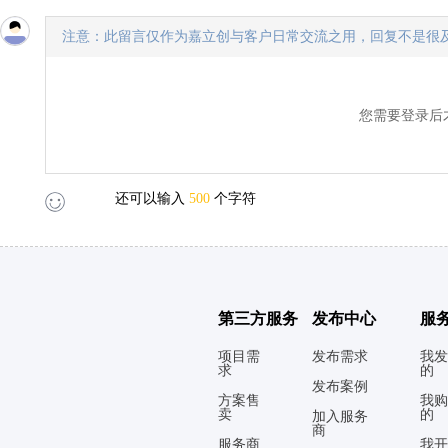
注意：此留言仅作为嘉立创与客户日常交流之用，回复不是很
您需要登录后
还可以输入
500
个字符
第三方服务
发布中心
服
项目需
发布需求
我发
求
的
发布案例
方案售
我购
卖
的
加入服务
商
服务商
我开