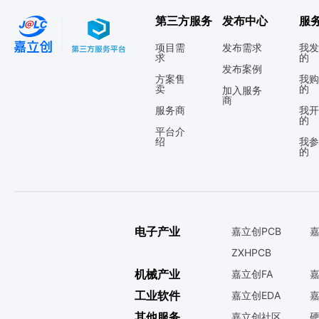
第三方服务
发布中心
服
项目需
发布需求
我发
求
的
发布案例
方案售
我购
卖
的
加入服务
商
服务商
我开
的
平台介
绍
我参
的
电子产业
嘉立创PCB
嘉
ZXHPCB
机械产业
嘉立创FA
嘉
工业软件
嘉立创EDA
嘉
其他服务
嘉立创社区