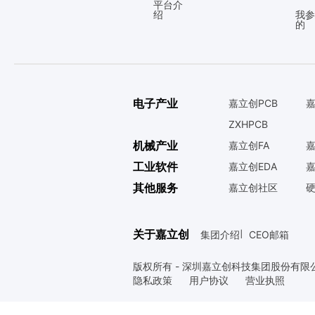
平台介
绍
我参
的
电子产业
嘉立创PCB
嘉
ZXHPCB
机械产业
嘉立创FA
嘉
工业软件
嘉立创EDA
嘉
其他服务
嘉立创社区
关于嘉立创
集团介绍
CEO邮箱
|
版权所有 - 深圳嘉立创科技集团股份有限
隐私政策
用户协议
营业执照