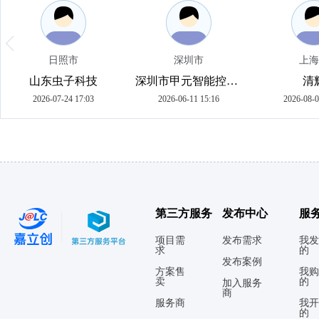
日照市
深圳市
上海
山东虫子科技
深圳市甲元智能控制技术有限公司
清
2026-07-24 17:03
2026-06-11 15:16
2026-08-0
第三方服务
发布中心
服
项目需
发布需求
我发
求
的
发布案例
方案售
我购
卖
的
加入服务
商
服务商
我开
的